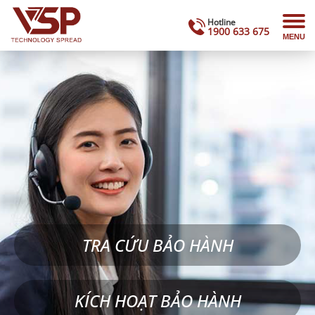
Hotline
1900 633 675
MENU
TRA CỨU BẢO HÀNH
KÍCH HOẠT BẢO HÀNH